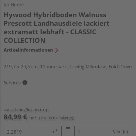
ter Hürne
Hywood Hybridboden Walnuss
Prescott Landhausdiele lackiert
extramatt lebhaft - CLASSIC
COLLECTION
Artikelinformationen
219,7 x 20,5 cm, 11 mm stark, 4-seitig Mikrofase, Fold-Down
Services
vue.ads.buyBox.price.rrp
84,99 €
/ m²
(191,39 € / Paket(e))
m²
Paket(e)