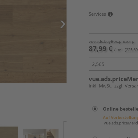
Services
vue.ads.buyBox.price.rrp
87,99 €
/ m²
(225,69
vue.ads.priceMe
inkl. MwSt.
zzgl. Versa
Online bestell
Auf Vorbestellun
vue.ads.priceMerch