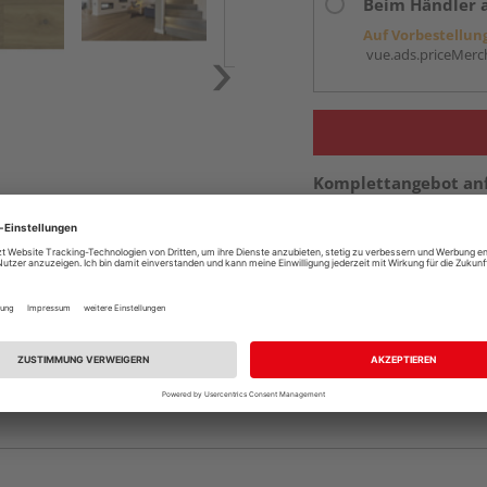
Beim Händler 
Auf Vorbestellun
vue.ads.priceMerch
Komplettangebot an