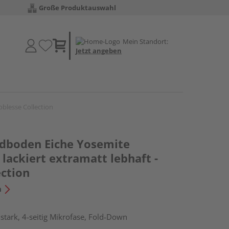
Große Produktauswahl
Mein Standort:
Jetzt angeben
blesse Collection
dboden Eiche Yosemite
lackiert extramatt lebhaft -
ection
n
tark, 4-seitig Mikrofase, Fold-Down