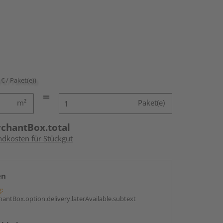
 € / Paket(e))
m²
Paket(e)
rchantBox.total
ndkosten für Stückgut
en
g:
antBox.option.delivery.laterAvailable.subtext