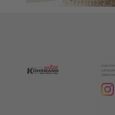
Holz Kö
Lahauser 
28844 W