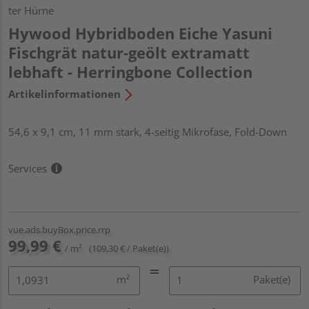
ter Hürne
Hywood Hybridboden Eiche Yasuni
Fischgrät natur-geölt extramatt
lebhaft - Herringbone Collection
Artikelinformationen
54,6 x 9,1 cm, 11 mm stark, 4-seitig Mikrofase, Fold-Down
Services
vue.ads.buyBox.price.rrp
99,99 €
/ m²
(109,30 € / Paket(e))
m²
Paket(e)