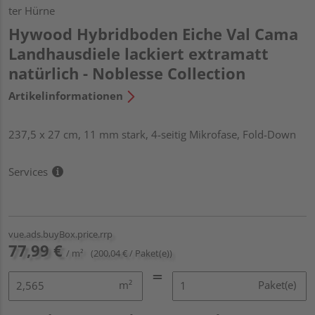
ter Hürne
Hywood Hybridboden Eiche Val Cama
Landhausdiele lackiert extramatt
natürlich - Noblesse Collection
Artikelinformationen
237,5 x 27 cm, 11 mm stark, 4-seitig Mikrofase, Fold-Down
Services
vue.ads.buyBox.price.rrp
77,99 €
/ m²
(200,04 € / Paket(e))
m²
Paket(e)