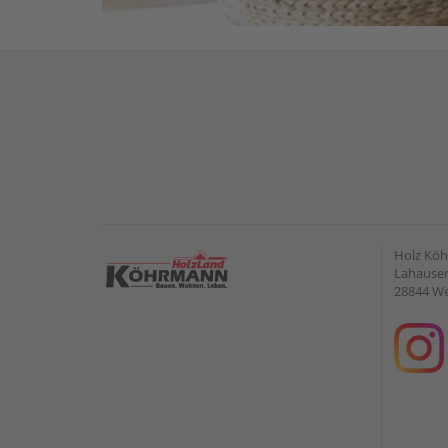
Holz Kö
Lahauser 
28844 W