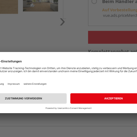
Beim Händler 
Auf Vorbestellun
vue.ads.priceMerch
Komplettangebot an