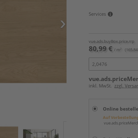
Services
vue.ads.buyBox.price.rrp
80,99 €
/ m²
(165,84
vue.ads.priceMe
inkl. MwSt.
zzgl. Versa
Online bestell
Auf Vorbestellun
vue.ads.priceMerch