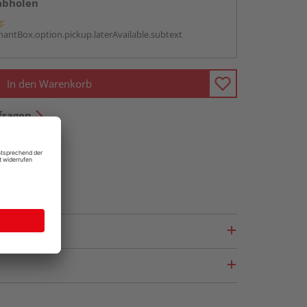
abholen
g:
antBox.option.pickup.laterAvailable.subtext
In den Warenkorb
fragen