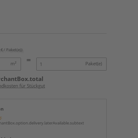
 € / Paket(e))
m²
Paket(e)
rchantBox.total
ndkosten für Stückgut
en
g:
antBox.option.delivery.laterAvailable.subtext