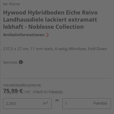
ter Hürne
Hywood Hybridboden Eiche Reivo
Landhausdiele lackiert extramatt
lebhaft - Noblesse Collection
Artikelinformationen
237,5 x 27 cm, 11 mm stark, 4-seitig Mikrofase, Fold-Down
Services
vue.ads.buyBox.price.rrp
75,99 €
/ m²
(194,91 € / Paket(e))
m²
Paket(e)