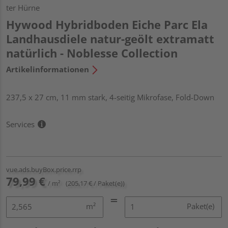
ter Hürne
Hywood Hybridboden Eiche Parc Ela
Landhausdiele natur-geölt extramatt
natürlich - Noblesse Collection
Artikelinformationen
237,5 x 27 cm, 11 mm stark, 4-seitig Mikrofase, Fold-Down
Services
vue.ads.buyBox.price.rrp
79,99 €
/ m²
(205,17 € / Paket(e))
m²
Paket(e)