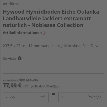
ter Hürne
Hywood Hybridboden Eiche Oulanka
Landhausdiele lackiert extramatt
natürlich - Noblesse Collection
Artikelinformationen
237,5 x 27 cm, 11 mm stark, 4-seitig Mikrofase, Fold-Down
Services
vue.ads.buyBox.price.rrp
77,99 €
/ m²
(200,04 € / Paket(e))
m²
Paket(e)