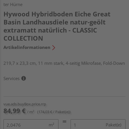
ter Hürne
Hywood Hybridboden Eiche Great
Basin Landhausdiele natur-geölt
extramatt natürlich - CLASSIC
COLLECTION
Artikelinformationen
219,7 x 23,3 cm, 11 mm stark, 4-seitig Mikrofase, Fold-Down
Services
vue.ads.buyBox.price.rrp
84,99 €
/ m²
(174,03 € / Paket(e))
m²
Paket(e)