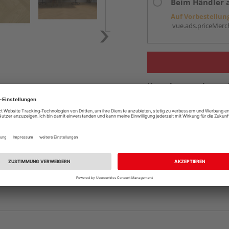
Beim Händler 
Auf Vorbestellun
vue.ads.priceMerch
Komplettangebot an