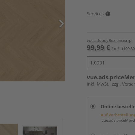
Services
vue.ads.buyBox.price.rrp
99,99 €
/ m²
(109,30
vue.ads.priceMe
inkl. MwSt.
zzgl. Versa
Online bestell
Auf Vorbestellun
vue.ads.priceMerch