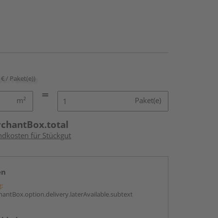
 € / Paket(e))
m²
Paket(e)
rchantBox.total
ndkosten für Stückgut
en
g:
antBox.option.delivery.laterAvailable.subtext