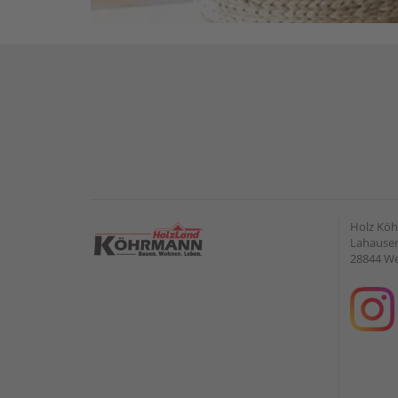
Holz Kö
Lahauser 
28844 W