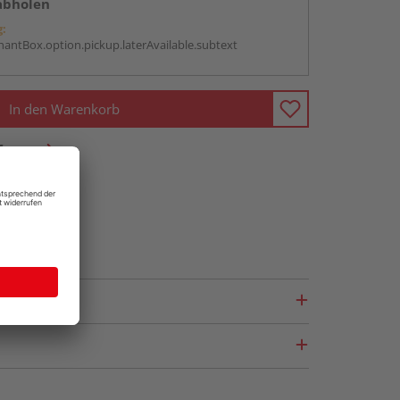
abholen
g:
antBox.option.pickup.laterAvailable.subtext
In den Warenkorb
fragen