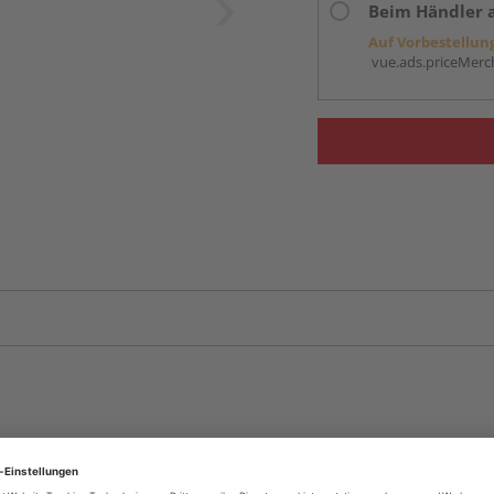
Beim Händler 
Auf Vorbestellun
vue.ads.priceMerch