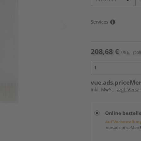
Services
208,68 €
/ Stk.
(208
vue.ads.priceMe
inkl. MwSt.
zzgl. Versa
Online bestell
Auf Vorbestellun
vue.ads.priceMerch