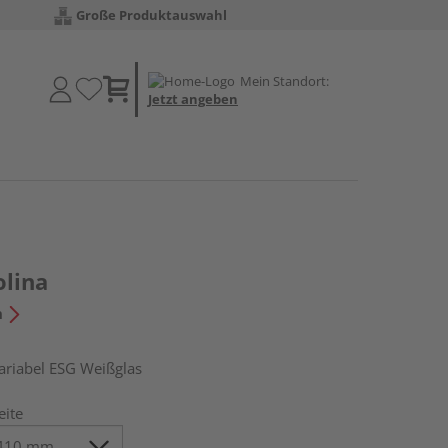
Große Produktauswahl
Mein Standort:
Jetzt angeben
olina
n
iabel ESG Weißglas
eite