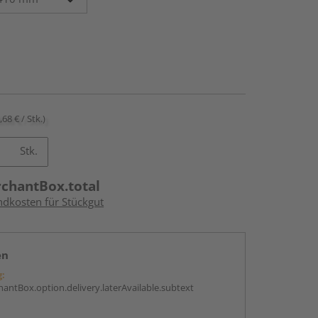
,68 € / Stk.)
Stk.
rchantBox.total
ndkosten für Stückgut
en
g:
antBox.option.delivery.laterAvailable.subtext