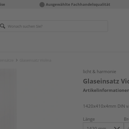
ise
Ausgewählte Fachhandelsqualität
einsätze
Glaseinsatz Violina
licht & harmonie
Glaseinsatz Vi
Artikelinformatione
1420x410x4mm DIN var
Länge
Br