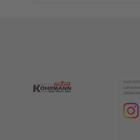
Holz Kö
Lahauser 
28844 W