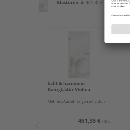
Glastüren
ab 461,35 € / Stk.
licht & harmonie
Ganzglastür Violina
Mehrere Ausführungen erhältlich
461,35 €
/ Stk.