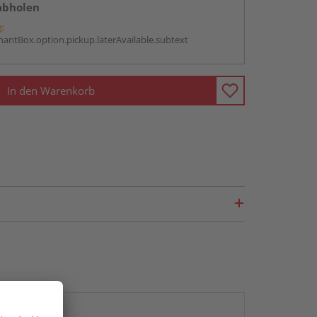
abholen
g:
antBox.option.pickup.laterAvailable.subtext
In den Warenkorb