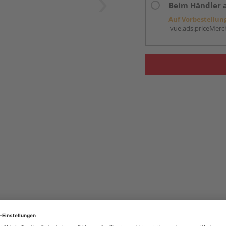
Beim Händler 
Auf Vorbestellun
vue.ads.priceMerch