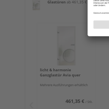
Glastüren
ab 461,35 € / Stk.
licht & harmonie
Ganzglastür Avia quer
Mehrere Ausführungen erhältlich
461,35 €
/ Stk.