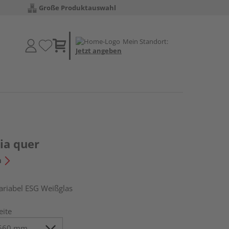
Große Produktauswahl
Mein Standort:
Jetzt angeben
ia quer
n
iabel ESG Weißglas
eite