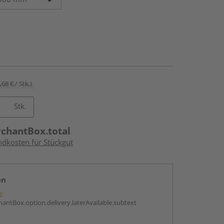
,68 € / Stk.)
Stk.
rchantBox.total
ndkosten für Stückgut
en
g:
antBox.option.delivery.laterAvailable.subtext