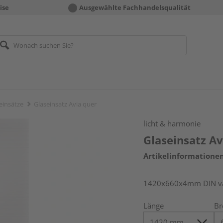
ise
Ausgewählte Fachhandelsqualität
einsätze
Glaseinsatz Avia quer
licht & harmonie
Glaseinsatz Av
Artikelinformatione
1420x660x4mm DIN var
Länge
Br