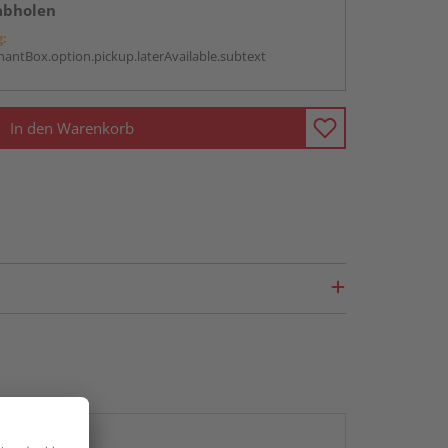
abholen
g:
antBox.option.pickup.laterAvailable.subtext
In den Warenkorb