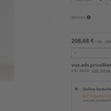
Services
208,68 €
/ Stk.
(208
vue.ads.priceMe
inkl. MwSt.
zzgl. Versa
Online bestell
Auf Vorbestellun
vue.ads.priceMerch