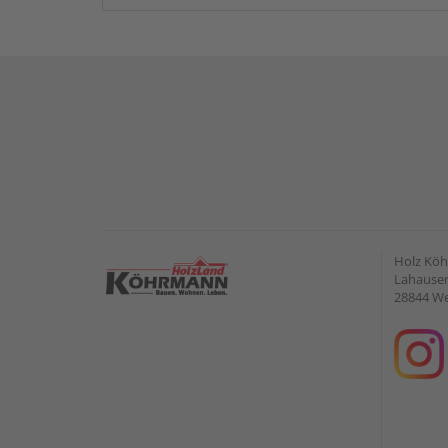
Holz Kö
Lahauser 
28844 W