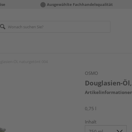
ise
Ausgewählte Fachhandelsqualität
glasien-Öl, naturgetönt 004
OSMO
Douglasien-Öl
Artikelinformatione
0,75 l
Inhalt