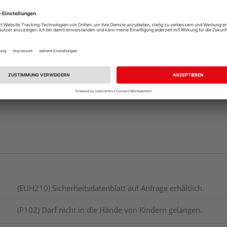
Beim Händler 
Auf Lager:
Abholu
Verfügbar in der Au
(EUH210) Sicherheitsdatenblatt auf Anfrage erhältlich.
(P102) Darf nicht in die Hände von Kindern gelangen.