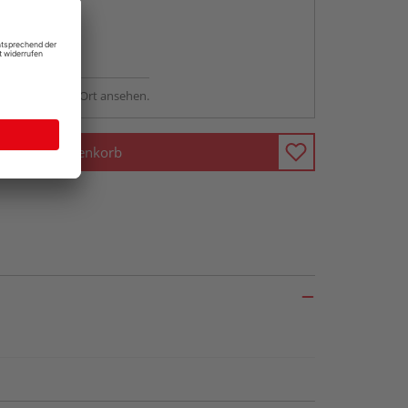
abholen
ng möglich
sstellung - vor Ort ansehen.
In den Warenkorb