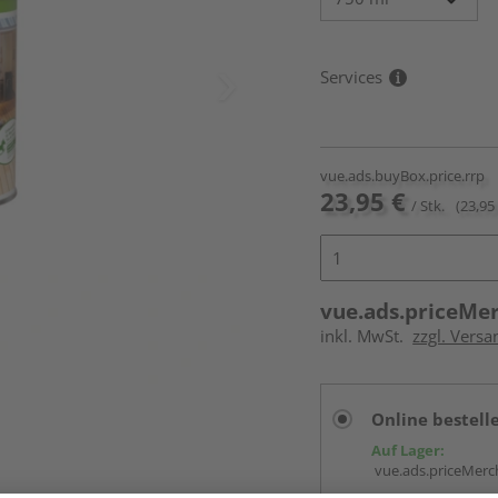
Services
vue.ads.buyBox.price.rrp
23,95 €
/ Stk.
(23,95 
vue.ads.priceMe
inkl. MwSt.
zzgl. Versa
Online bestell
Auf Lager:
vue.ads.priceMerch