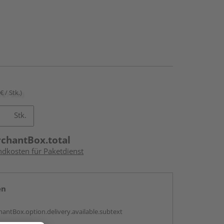
€ / Stk.)
Stk.
rchantBox.total
ndkosten für Paketdienst
en
antBox.option.delivery.available.subtext