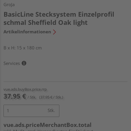
GroJa
BasicLine Stecksystem Einzelprofil
schmal Sheffield Oak light
Artikelinformationen
B x H: 15 x 180 cm
Services
vue.ads.buyBox.price.rrp
37,95 €
/ Stk.
(37,95 € / Stk.)
Stk.
vue.ads.priceMerchantBox.total