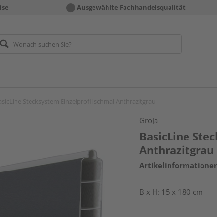
ise
Ausgewählte Fachhandelsqualität
asicLine Stecksystem Einzelprofil schmal Anthrazitgrau
GroJa
BasicLine Stec
Anthrazitgrau
Artikelinformatione
B x H: 15 x 180 cm