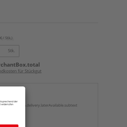
€ / Stk.)
Stk.
rchantBox.total
ndkosten für Stückgut
en
g:
antBox.option.delivery.laterAvailable.subtext
abholen