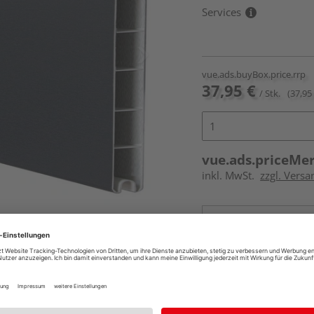
Services
vue.ads.buyBox.price.rrp
37,95 €
/ Stk.
(37,95 
vue.ads.priceMe
inkl. MwSt.
zzgl. Versa
Online bestell
Auf Vorbestellun
vue.ads.priceMerch
Beim Händler 