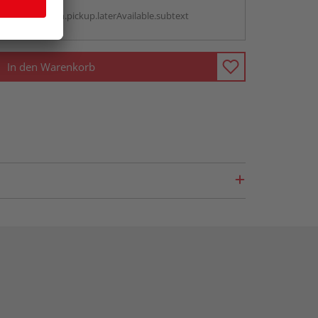
g:
antBox.option.pickup.laterAvailable.subtext
In den Warenkorb